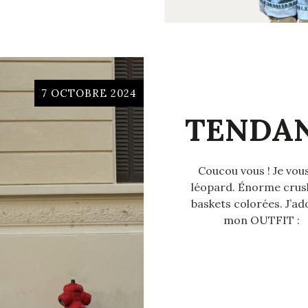
7 OCTOBRE 2024
TENDAN
Coucou vous ! Je vou
léopard. Énorme crush
baskets colorées. J’a
mon OUTFIT : Je