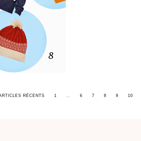
ARTICLES RÉCENTS
1
…
6
7
8
9
10