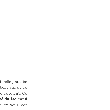
 belle journée
 belle vue de ce
se côtoient. Ce
té du lac
car il
ulez-vous, cet