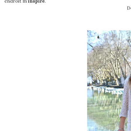
endroit m’
inspire
.
D