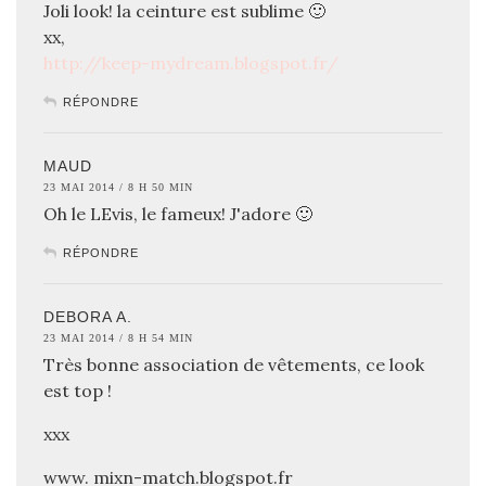
Joli look! la ceinture est sublime 🙂
xx,
http://keep-mydream.blogspot.fr/
RÉPONDRE
MAUD
23 MAI 2014 / 8 H 50 MIN
Oh le LEvis, le fameux! J'adore 🙂
RÉPONDRE
DEBORA A.
23 MAI 2014 / 8 H 54 MIN
Très bonne association de vêtements, ce look
est top !
xxx
www. mixn-match.blogspot.fr