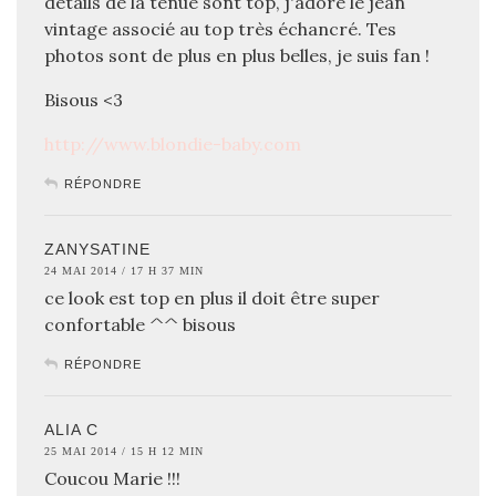
détails de la tenue sont top, j'adore le jean
vintage associé au top très échancré. Tes
photos sont de plus en plus belles, je suis fan !
Bisous <3
http://www.blondie-baby.com
RÉPONDRE
ZANYSATINE
24 MAI 2014 / 17 H 37 MIN
ce look est top en plus il doit être super
confortable ^^ bisous
RÉPONDRE
ALIA C
25 MAI 2014 / 15 H 12 MIN
Coucou Marie !!!