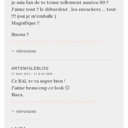
je suis fan de te tenue tellement années 90 !!
J'aime tout !! le débardeur , les sneackers … tout
!!!! (oui je m'emballe )
Magnifique !!
Bisous !!
http://ledressing-a-paillettes.blogspot.fr
RÉPONDRE
ARTEMISLEBLOG
27 MAI 2014 / 13 H 01 MIN
Ce RAL te va super bien !
J'aime beaucoup ce look 🙂
Bises.
http://www.artemis-leblog.blogspot.fr
RÉPONDRE