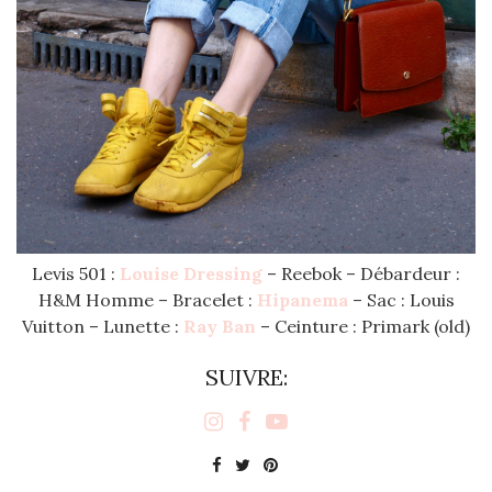
Levis 501 :
Louise Dressing
– Reebok – Débardeur :
H&M Homme – Bracelet :
Hipanema
– Sac : Louis
Vuitton – Lunette :
Ray Ban
– Ceinture : Primark (old)
SUIVRE: