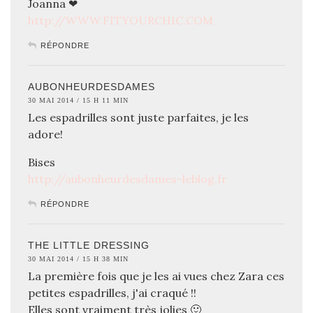
Joanna ❤
http://WWW.FITYOURCHIC.COM
RÉPONDRE
AUBONHEURDESDAMES
30 MAI 2014 / 15 H 11 MIN
Les espadrilles sont juste parfaites, je les
adore!
Bises
http://aubonheurdesdames-leblog.fr
RÉPONDRE
THE LITTLE DRESSING
30 MAI 2014 / 15 H 38 MIN
La première fois que je les ai vues chez Zara ces
petites espadrilles, j'ai craqué !!
Elles sont vraiment très jolies 🙂