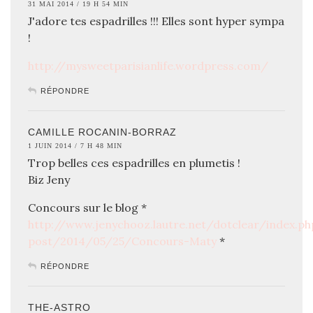
31 MAI 2014 / 19 H 54 MIN
J'adore tes espadrilles !!! Elles sont hyper sympa
!
http://mysweetparisianlife.wordpress.com/
RÉPONDRE
CAMILLE ROCANIN-BORRAZ
1 JUIN 2014 / 7 H 48 MIN
Trop belles ces espadrilles en plumetis !
Biz Jeny
Concours sur le blog *
http://www.jenychooz.lautre.net/dotclear/index.ph
post/2014/05/25/Concours-Maty
*
RÉPONDRE
THE-ASTRO