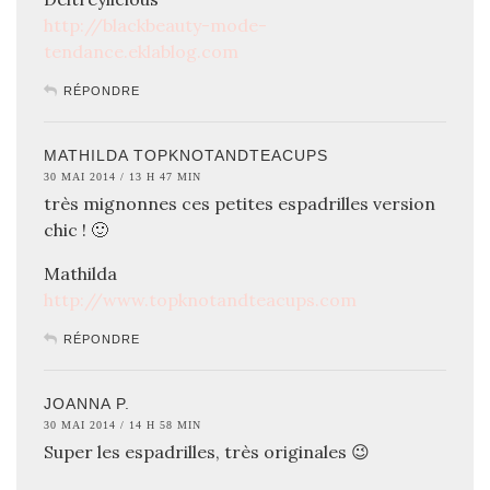
http://blackbeauty-mode-
tendance.eklablog.com
RÉPONDRE
MATHILDA TOPKNOTANDTEACUPS
30 MAI 2014 / 13 H 47 MIN
très mignonnes ces petites espadrilles version
chic ! 🙂
Mathilda
http://www.topknotandteacups.com
RÉPONDRE
JOANNA P.
30 MAI 2014 / 14 H 58 MIN
Super les espadrilles, très originales 😉