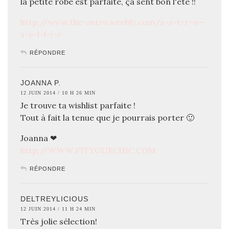
la petite robe est parfaite, ça sent bon l'été !!
http://www.the-astro.weebly.com/a-s-t-r-o—
s-e-l-f-i-e
RÉPONDRE
JOANNA P.
12 JUIN 2014 / 10 H 26 MIN
Je trouve ta wishlist parfaite !
Tout à fait la tenue que je pourrais porter 🙂
Joanna ❤
http://WWW.FITYOURCHIC.COM
RÉPONDRE
DELTREYLICIOUS
12 JUIN 2014 / 11 H 24 MIN
Très jolie sélection!