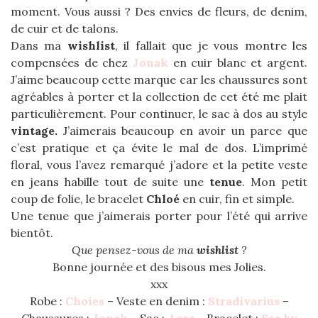
moment. Vous aussi ? Des envies de fleurs, de denim,
de cuir et de talons.
Dans ma
wishlist
, il fallait que je vous montre les
compensées de chez
Jonak
en cuir blanc et argent.
J’aime beaucoup cette marque car les chaussures sont
agréables à porter et la collection de cet été me plait
particulièrement. Pour continuer, le sac à dos au style
vintage.
J’aimerais beaucoup en avoir un parce que
c’est pratique et ça évite le mal de dos. L’imprimé
floral, vous l’avez remarqué j’adore et la petite veste
en jeans habille tout de suite une
tenue
. Mon petit
coup de folie, le bracelet
Chloé
en cuir, fin et simple.
Une tenue que j’aimerais porter pour l’été qui arrive
bientôt.
Que pensez-vous de ma
wishlist
?
Bonne journée et des bisous mes Jolies.
xxx
Robe :
Choies
– Veste en denim :
Stradivarius
–
Chaussures :
Jonak
– Sac :
Asos
– Bracelet :
See by