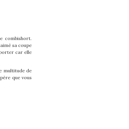
e combishort.
e aimé sa coupe
porter car elle
e multitude de
spère que vous