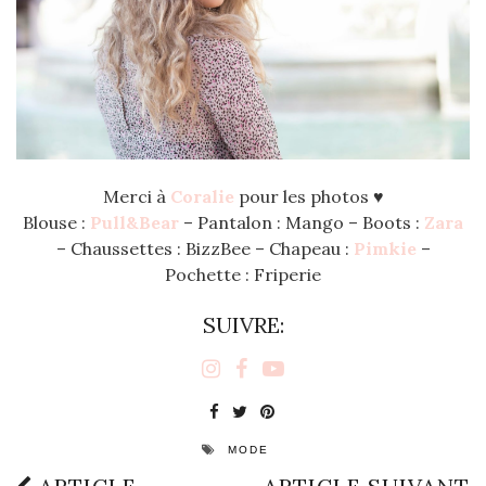
Merci à
Coralie
pour les photos ♥
Blouse :
Pull&Bear
– Pantalon : Mango – Boots :
Zara
– Chaussettes : BizzBee – Chapeau :
Pimkie
–
Pochette : Friperie
SUIVRE:
MODE