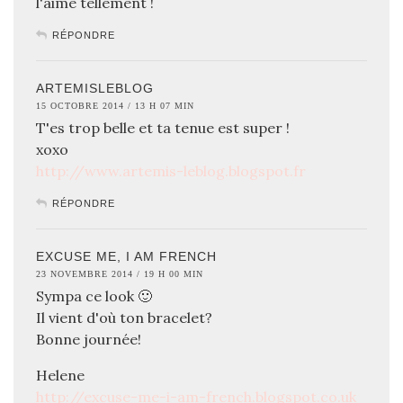
l'aime tellement !
RÉPONDRE
ARTEMISLEBLOG
15 OCTOBRE 2014 / 13 H 07 MIN
T'es trop belle et ta tenue est super !
xoxo
http://www.artemis-leblog.blogspot.fr
RÉPONDRE
EXCUSE ME, I AM FRENCH
23 NOVEMBRE 2014 / 19 H 00 MIN
Sympa ce look 🙂
Il vient d'où ton bracelet?
Bonne journée!
Helene
http://excuse-me-i-am-french.blogspot.co.uk