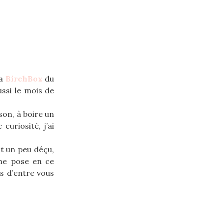
la
BirchBox
du
ssi le mois de
son, à boire un
uriosité, j’ai
nt un peu déçu,
 me pose en ce
es d’entre vous