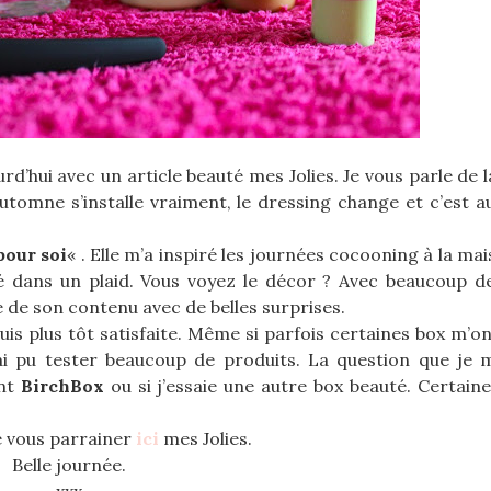
d’hui avec un article beauté mes Jolies. Je vous parle de 
omne s’installe vraiment, le dressing change et c’est au
pour soi
« . Elle m’a inspiré les journées cocooning à la mai
é dans un plaid. Vous voyez le décor ? Avec beaucoup de c
e de son contenu avec de belles surprises.
suis plus tôt satisfaite. Même si parfois certaines box m’o
j’ai pu tester beaucoup de produits. La question que je
ent
BirchBox
ou si j’essaie une autre box beauté. Certain
e vous parrainer
ici
mes Jolies.
Belle journée.