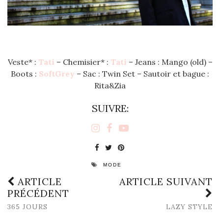
Veste* :
Tati
– Chemisier* :
Tati
– Jeans : Mango (old) –
Boots :
SoftGrey
– Sac : Twin Set – Sautoir et bague :
Rita&Zia
SUIVRE:
MODE
ARTICLE
ARTICLE SUIVANT
PRÉCÉDENT
365 JOURS
LAZY STYLE