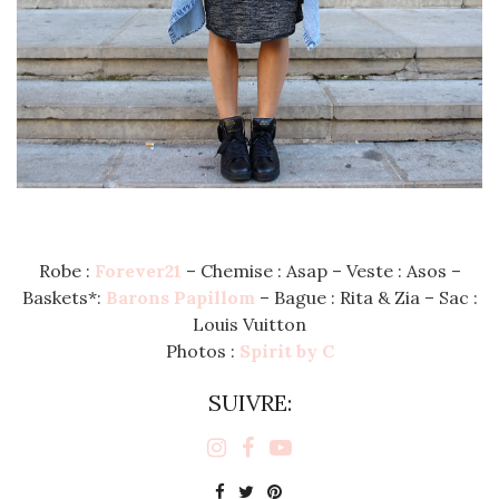
Robe :
Forever21
– Chemise : Asap – Veste : Asos –
Baskets*:
Barons Papillom
– Bague : Rita & Zia – Sac :
Louis Vuitton
Photos :
Spirit by C
SUIVRE: