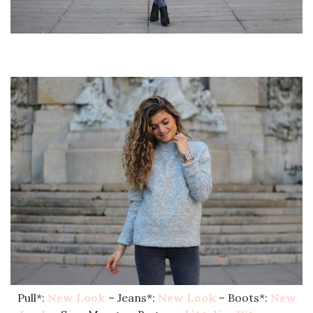
Pull*:
New Look
– Jeans*:
New Look
– Boots*:
New