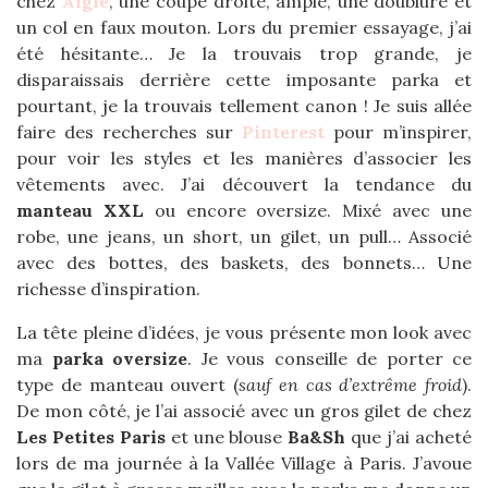
chez
Aigle
, une coupe droite, ample, une doublure et
un col en faux mouton. Lors du premier essayage, j’ai
été hésitante… Je la trouvais trop grande, je
disparaissais derrière cette imposante parka et
pourtant, je la trouvais tellement canon ! Je suis allée
faire des recherches sur
Pinterest
pour m’inspirer,
pour voir les styles et les manières d’associer les
vêtements avec. J’ai découvert la tendance du
manteau XXL
ou encore oversize. Mixé avec une
robe, une jeans, un short, un gilet, un pull… Associé
avec des bottes, des baskets, des bonnets… Une
richesse d’inspiration.
La tête pleine d’idées, je vous présente mon look avec
ma
parka oversize
. Je vous conseille de porter ce
type de manteau ouvert (
sauf en cas d’extrême froid
).
De mon côté, je l’ai associé avec un gros gilet de chez
Les Petites Paris
et une blouse
Ba&Sh
que j’ai acheté
lors de ma journée à la Vallée Village à Paris. J’avoue