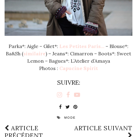
Parka*: Aigle – Gilet*:
Les Petites Paris…
– Blouse*:
Ba&Sh (
similaire
) – Jeans*: Cimarron – Boots*: Sweet
Lemon – Bagues*: L’Atelier d’Amaya
Photos :
Capucine Spirit
SUIVRE:
MODE
ARTICLE
ARTICLE SUIVANT
PRÉCÉDENT