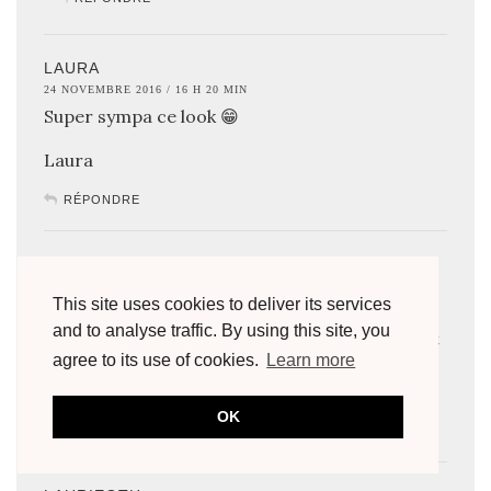
LAURA
24 NOVEMBRE 2016 / 16 H 20 MIN
Super sympa ce look 😁
Laura
RÉPONDRE
GIRLYSUNSHINE
24 NOVEMBRE 2016 / 16 H 42 MIN
This site uses cookies to deliver its services
J'aime trop trop trop ce look ! C'est cool de te
and to analyse traffic. By using this site, you
voir dans des tenues plus simples tout en étant
agree to its use of cookies.
Learn more
aussi classe.
xx Charlotte
OK
RÉPONDRE