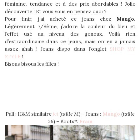
féminine, tendance et à des prix abordables ! Jolie
découverte ! Et vous vous en pensez quoi ?
Pour finir, j’ai acheté ce jeans chez
Mango
.
Légèrement 7/8ème, j’adore la couleur du bleu et
l’effet usé au niveau des genoux. Voilà rien
d’extraordinaire dans ce jeans, mais on en a jamais
assez ahah ! Jeans dispo dans l’onglet
SHOP MY
STYLE
!
Bisous bisous les filles !
Pull : H&M similaire
ici
(
taille M
) – Jeans :
Mango
(
taille
36
) – Boots*:
Eram