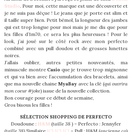
Studio
. Pour moi, cette marque est une découverte et
je ne suis pas déçue ! Le jeans que je porte est slim et
il taille super bien. Petit bémol, la longueur des jambes
qui est trop longue pour moi mais je me dis que pour
les filles d’1m70, ce sera les plus heureuses ! Pour le
look, j’ai joué sur le côté rock avec mon perfecto
combiné avec un pull doudou et de grosses lunettes
noires.
J’allais oublier, autres petites nouveautés, ma
minuscule montre
Casio
que je trouve trop mignonne
et qui va bien avec l’accumulation des bracelets, ainsi
que ma nouvelle chaine
MyaBay
avec la clé (
qui ouvrira
mon coeur #joke
) issue de la nouvelle collection.
Bon courage pour ce début de semaine,
Gros bisous les filles !
SÉLECTION SHOPPING DE PERFECTO
Doudoune :
H&M
(
taille 38
) – Perfecto : Jennyfer
(
taille 38
) Similaire
ICI
ICI
ICI
– Pull : H&M (
ancienne co
)