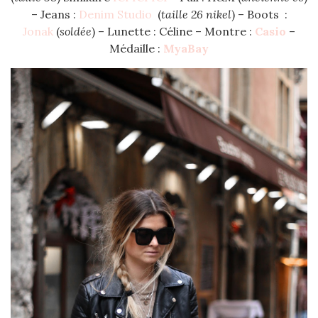
– Jeans :
Denim Studio
(
taille 26 nikel
) – Boots :
Jonak
(
soldée
) – Lunette : Céline – Montre :
Casio
–
Médaille :
MyaBay