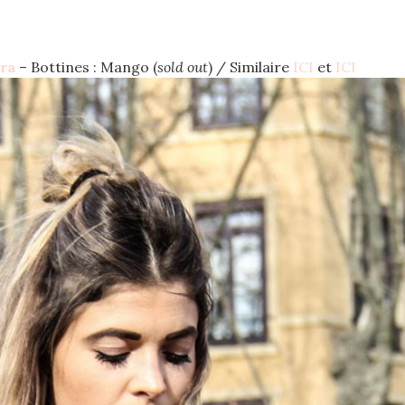
ra
– Bottines : Mango (
sold out
) / Similaire
ICI
et
ICI