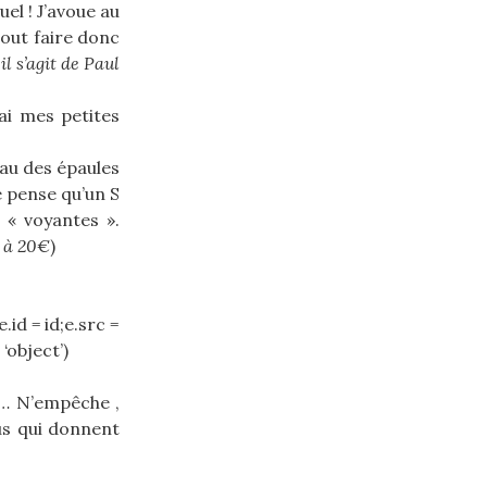
el ! J’avoue au
out faire donc
il s’agit de Paul
ai mes petites
veau des épaules
e pense qu’un S
 « voyantes ».
 à 20€
)
.id = id;e.src =
‘object’)
es… N’empêche ,
ous qui donnent