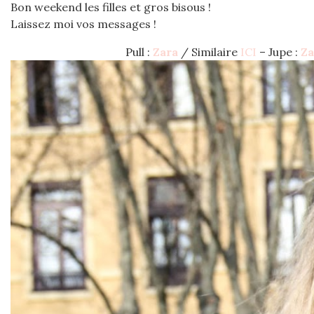
Bon weekend les filles et gros bisous !
Laissez moi vos messages !
Pull :
Zara
/ Similaire
ICI
– Jupe :
Za