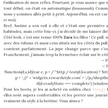
l’utilisation de mon reflex. Pourtant, je vous assure que
tout début, on était en automatique (
bouuuuuuh
). Comme
nous y sommes allés petit à petit. Aujourd’hui, on est car
et moi
).
Bref, Justine a son oeil à elle et c’était une premièr
habitudes, mais cette fois-ci, j’ai décidé de me laisser di
Côté look, c’est une tenue 100%
Zara
les filles ! Ce pull
avec des rubans et aussi ceux situés sur les côtés du pul
convient parfaitement. La jupe change parce que c’es
Franchement, j’aimais trop la fermeture éclair sur le côté et 
— P
— 
!function(d,s,id){var e, p = /^http:/.test(d.location) ? ‘htt
p + ‘://’ + ‘widgets.rewardstyle.com’ + ‘/js/shopth
if(d.readyState === ‘complete’) {window.
Pour les boots, je les ai acheté en soldes chez
Mango
l
elles sont supers confortables et les porter une journé
vraiment du style à la bottine. Vous aimez ?