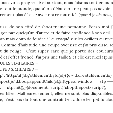
 nous avons progressé et surtout, nous faisons tout en manu
 tout le monde, quand on débute on ne peut pas savoir t
rément plus à l’aise avec notre matériel. (
quand je dis nous, 
e aussi de son côté de shooter une personne. Perso moi j’
riger par quelqu’un d’autre et de faire confiance à son oeil.
, nan mais coup de foudre ! J’ai craqué sur les oeillets au ni
l. Comme d’habitude, une coupe oversize et j’ai pris du M. J
t du rouge ! C’est super rare que je porte des couleurs
l’effet froncé. J’ai pris une taille S et elle est nikel ! (
puis
ULLS SIMILAIRES —
JUPES SIMILAIRES —
p’ : ‘https’;if(!d.getElementById(id)) {e = d.createElement(s);e
epost.js’;d.body.appendChild(e);}if(typeof window.__stp === 
__stp.init();}}(document, ‘script’, ‘shopthepost-script’);
es filles. Malheureusement, elles ne sont plus disponibl
e, n’est pas du tout une contrainte. J’adore les petits cl