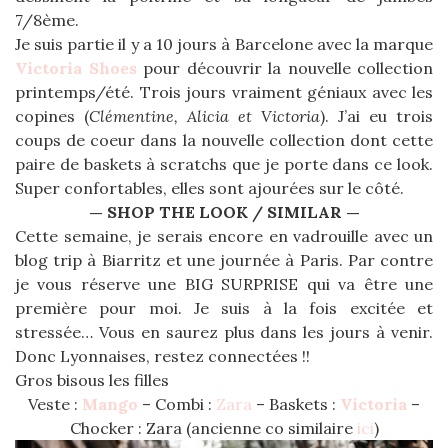
7/8ème.
Je suis partie il y a 10 jours à Barcelone avec la marque
Victoria Shoes
pour découvrir la nouvelle collection
printemps/été. Trois jours vraiment géniaux avec les
copines (
Clémentine, Alicia et Victoria
). J’ai eu trois
coups de coeur dans la nouvelle collection dont cette
paire de baskets à scratchs que je porte dans ce look.
Super confortables, elles sont ajourées sur le côté.
— SHOP THE LOOK / SIMILAR —
Cette semaine, je serais encore en vadrouille avec un
blog trip à Biarritz et une journée à Paris. Par contre
je vous réserve une BIG SURPRISE qui va être une
première pour moi. Je suis à la fois excitée et
stressée… Vous en saurez plus dans les jours à venir.
Donc Lyonnaises, restez connectées !!
Gros bisous les filles
Veste :
Mango
– Combi :
Zara
– Baskets :
Victoria
–
Chocker : Zara (ancienne co similaire
ici
)