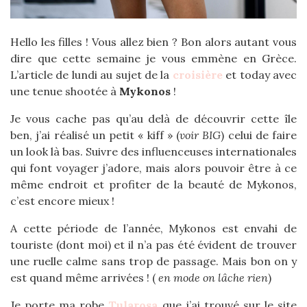
Hello les filles ! Vous allez bien ? Bon alors autant vous
dire que cette semaine je vous emmène en Grèce.
L’article de lundi au sujet de la
croisière
et today avec
une tenue shootée à
Mykonos
!
Je vous cache pas qu’au delà de découvrir cette île
ben, j’ai réalisé un petit « kiff » (
voir BIG
) celui de faire
un look là bas. Suivre des influenceuses internationales
qui font voyager j’adore, mais alors pouvoir être à ce
même endroit et profiter de la beauté de Mykonos,
c’est encore mieux !
A cette période de l’année, Mykonos est envahi de
touriste (dont moi) et il n’a pas été évident de trouver
une ruelle calme sans trop de passage. Mais bon on y
est quand même arrivées ! (
en mode on lâche rien
)
Je porte ma robe
Tularosa
que j’ai trouvé sur le site