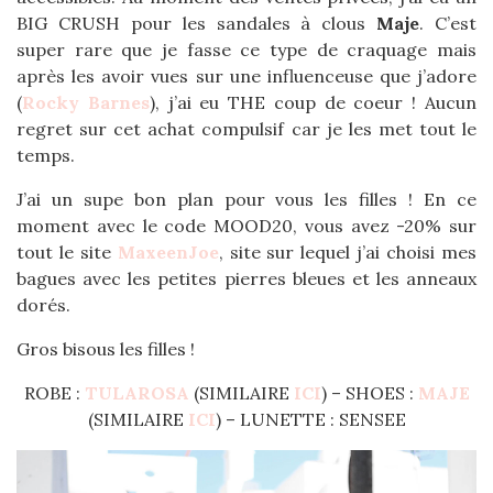
BIG CRUSH pour les sandales à clous
Maje
. C’est
super rare que je fasse ce type de craquage mais
après les avoir vues sur une influenceuse que j’adore
(
Rocky Barnes
), j’ai eu THE coup de coeur ! Aucun
regret sur cet achat compulsif car je les met tout le
temps.
J’ai un supe bon plan pour vous les filles ! En ce
moment avec le code MOOD20, vous avez -20% sur
tout le site
MaxeenJoe
, site sur lequel j’ai choisi mes
bagues avec les petites pierres bleues et les anneaux
dorés.
Gros bisous les filles !
ROBE :
TULAROSA
(SIMILAIRE
ICI
) – SHOES :
MAJE
(SIMILAIRE
ICI
) – LUNETTE : SENSEE