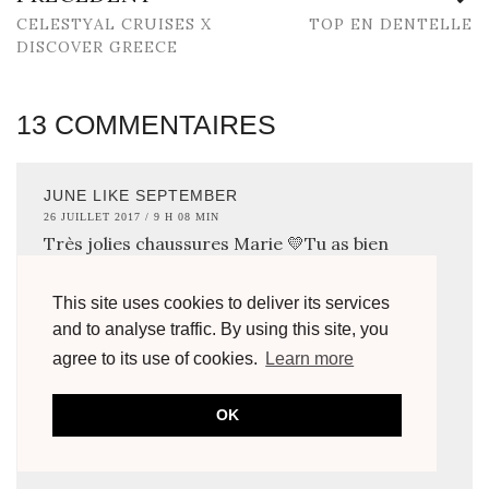
CELESTYAL CRUISES X
TOP EN DENTELLE
DISCOVER GREECE
13 COMMENTAIRES
JUNE LIKE SEPTEMBER
26 JUILLET 2017 / 9 H 08 MIN
Très jolies chaussures Marie 💛Tu as bien
raison de les avoir prises, j’aurais craqué moi
aussi à ta place haha
This site uses cookies to deliver its services
Et tes photos donnent envie d’aller en Grèce
and to analyse traffic. By using this site, you
aussi !
agree to its use of cookies.
Learn more
Bisous
OK
Candice
RÉPONDRE