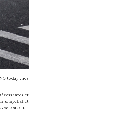
PING today chez
ntéressantes et
sur snapchat et
 avez tout dans
.