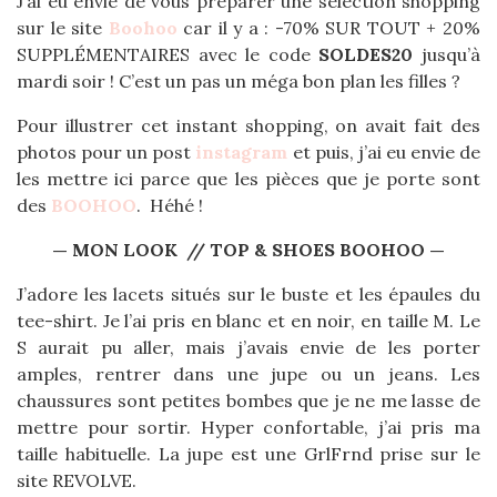
J’ai eu envie de vous préparer une sélection shopping
sur le site
Boohoo
car il y a : -70% SUR TOUT + 20%
SUPPLÉMENTAIRES avec le code
SOLDES20
jusqu’à
mardi soir ! C’est un pas un méga bon plan les filles ?
Pour illustrer cet instant shopping, on avait fait des
photos pour un post
instagram
et puis, j’ai eu envie de
les mettre ici parce que les pièces que je porte sont
des
BOOHOO
. Héhé !
— MON LOOK // TOP & SHOES BOOHOO —
J’adore les lacets situés sur le buste et les épaules du
tee-shirt. Je l’ai pris en blanc et en noir, en taille M. Le
S aurait pu aller, mais j’avais envie de les porter
amples, rentrer dans une jupe ou un jeans. Les
chaussures sont petites bombes que je ne me lasse de
mettre pour sortir. Hyper confortable, j’ai pris ma
taille habituelle. La jupe est une GrlFrnd prise sur le
site REVOLVE.