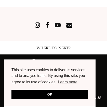
WHERE TO NEXT?
INSTAGRAM
| 168489
This site uses cookies to deliver its services
FACEBOOK
| 7003
and to analyse traffic. By using this site, you
agree to its use of cookies.
Learn more
YOUTUBE
| 16300
OK
© COPYRIGHT 2013 - 2024, MARIE AND MOOD, TOUS
DROITS RÉSERVÉS.