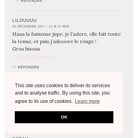
RÉPONDRE
LILOUUUU
29 DÉCEMBRE 2017 / 21 H 31 MIN
Haaa la fameuse jupe, je l’adore, elle fait toute
la tenue, et puis j’adooore le rouge !
Gros bisous
http://lilouuuu.com
RÉPONDRE
MARIE
This site uses cookies to deliver its services
AUTEUR/AUTRICE
and to analyse traffic. By using this site, you
30 DÉCEMBRE 2017 / 12 H 17 MIN
Oui la fameuse jupe tutu ! Elle est trop folle !
agree to its use of cookies.
Learn more
Merci pour ton message ! Bisous
OK
RÉPONDRE