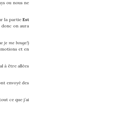
ays ou nous ne
r la partie
Est
e donc on aura
ue je me bouge!
)
émotions et en
l à être allées
’ont envoyé des
out ce que j’ai