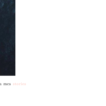
ia mes
stories