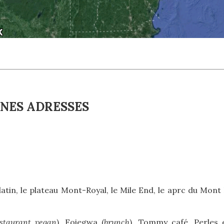
NES ADRESSES
r latin, le plateau Mont-Royal, le Mile End, le aprc du Mont 
staurant vegan
), Foiegwa (
brunch
), Tommy café, Perles 