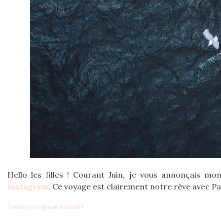
Hello les filles ! Courant Juin, je vous annonçais m
instagram
. Ce voyage est clairement notre rêve avec Pa
Crédit photo @jasoncharleshill