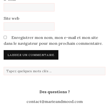
Site web
Enregistrer mon nom, mon e-mail et mon site
dans le navigateur pour mon prochain commentaire.
Des questions ?
contact@marieandmood.com