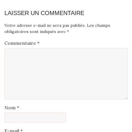
LAISSER UN COMMENTAIRE
Votre adresse e-mail ne sera pas publiée.
Les champs
obligatoires sont indiqués avec
*
Commentaire
*
Nom
*
E-mail
*