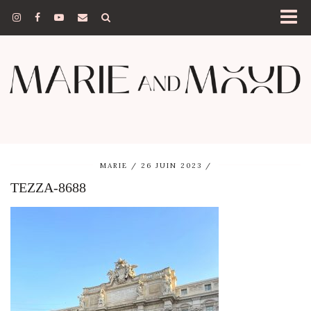
MARIE
26 JUIN 2023
TEZZA-8688