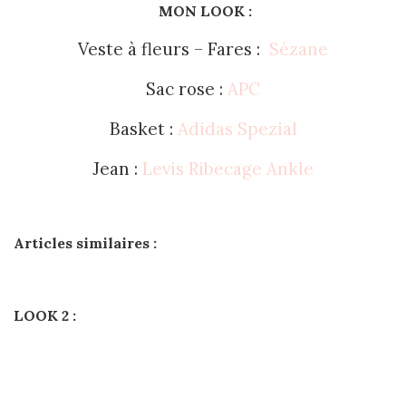
MON LOOK :
Veste à fleurs – Fares :
Sézane
Sac rose :
APC
Basket :
Adidas Spezial
Jean :
Levis Ribecage Ankle
Articles similaires :
LOOK 2 :