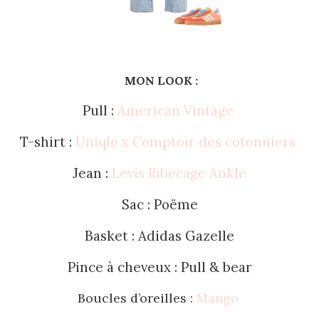
MON LOOK :
Pull :
American Vintage
T-shirt :
Uniqlo x Comptoir des cotonniers
Jean :
Levis Ribecage Ankle
Sac : Poëme
Basket : Adidas Gazelle
Pince à cheveux : Pull & bear
Boucles d’oreilles :
Mango