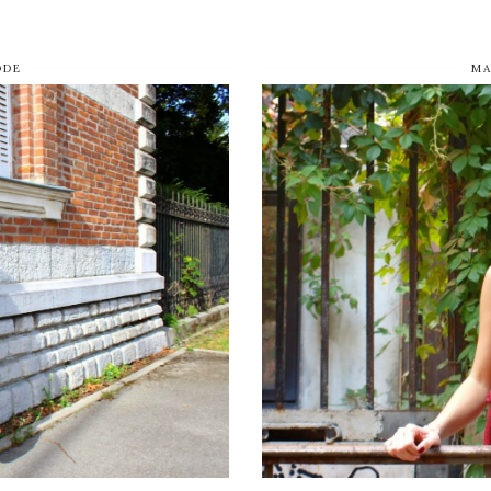
ODE
MA