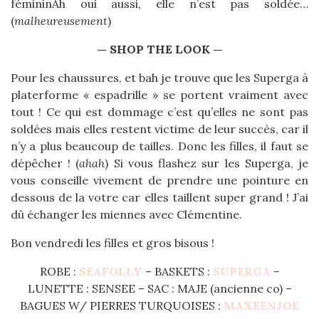
fémininAh oui aussi, elle n’est pas soldée…
(
malheureusement
)
— SHOP THE LOOK —
Pour les chaussures, et bah je trouve que les Superga à
platerforme « espadrille » se portent vraiment avec
tout ! Ce qui est dommage c’est qu’elles ne sont pas
soldées mais elles restent victime de leur succès, car il
n’y a plus beaucoup de tailles. Donc les filles, il faut se
dépêcher ! (
ahah
) Si vous flashez sur les Superga, je
vous conseille vivement de prendre une pointure en
dessous de la votre car elles taillent super grand ! J’ai
dû échanger les miennes avec Clémentine.
Bon vendredi les filles et gros bisous !
ROBE :
SEAFOLLY
– BASKETS :
SUPERGA
–
LUNETTE : SENSEE – SAC : MAJE (ancienne co) –
BAGUES W/ PIERRES TURQUOISES :
MAXEENJOE