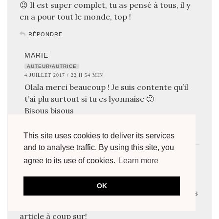
😉 Il est super complet, tu as pensé à tous, il y
en a pour tout le monde, top !
RÉPONDRE
MARIE
AUTEUR/AUTRICE
4 JUILLET 2017 / 22 H 54 MIN
Olala merci beaucoup ! Je suis contente qu’il
t’ai plu surtout si tu es lyonnaise 🙂
Bisous bisous
RÉPONDRE
This site uses cookies to deliver its services
and to analyse traffic. By using this site, you
LEATRALALA
agree to its use of cookies.
Learn more
4 JUILLET 2017 / 19 H 02 MIN
Et hop dans ma liste d’article à retenir! 😉
OK
J’aimerais beaucoup visiter Lyon, je n’y ai jamais
été. Le jour où je viendrais, je ressortirais ton
article à coup sur!