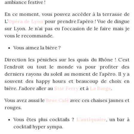
ambiance festive !
En ce moment, vous pouvez accéder à la terrasse de
L’
Opéra de Lyon
pour prendre l’apéro ! Vue de dingue
sur Lyon. Je n’ai pas eu l’occasion de le faire mais je
vous le recommande.
Vous aimez la bière ?
Direction les péniches sur les quais du Rhône ! C’est
l’endroit ou tout le monde va pour profiter des
derniers rayons du soleil au moment de l’apéro. Il y a
souvent des happy hours et beaucoup de choix en
bière. J’adore aller au
Star Ferry
et à
La Barge
.
Vous avez aussi le
Broc Café
avec ces chaises jaunes et
rouges.
Vous êtes plus cocktails ?
L’antiquaire
, un bar à
cocktail hyper sympa.