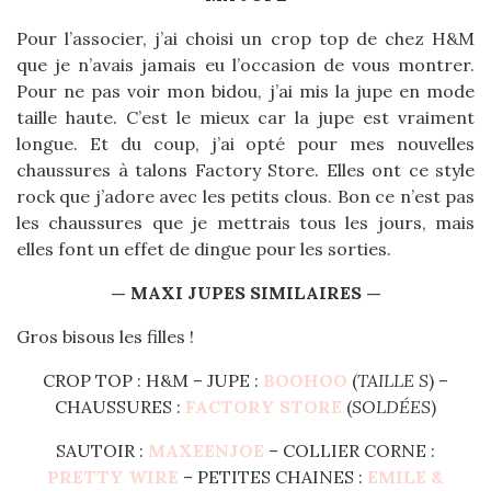
Pour l’associer, j’ai choisi un crop top de chez H&M
que je n’avais jamais eu l’occasion de vous montrer.
Pour ne pas voir mon bidou, j’ai mis la jupe en mode
taille haute. C’est le mieux car la jupe est vraiment
longue. Et du coup, j’ai opté pour mes nouvelles
chaussures à talons Factory Store. Elles ont ce style
rock que j’adore avec les petits clous. Bon ce n’est pas
les chaussures que je mettrais tous les jours, mais
elles font un effet de dingue pour les sorties.
— MAXI JUPES SIMILAIRES —
Gros bisous les filles !
CROP TOP : H&M – JUPE :
BOOHOO
(
TAILLE S
) –
CHAUSSURES :
FACTORY STORE
(
SOLDÉES
)
SAUTOIR :
MAXEENJOE
– COLLIER CORNE :
PRETTY WIRE
– PETITES CHAINES :
EMILE &