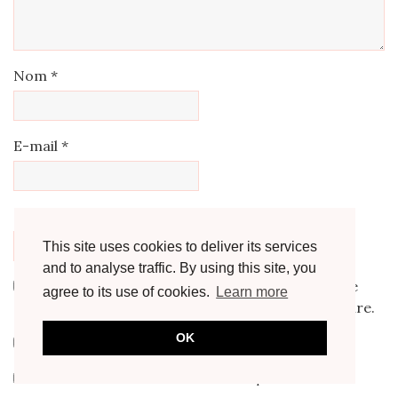
Nom
*
E-mail
*
Site web
This site uses cookies to deliver its services
and to analyse traffic. By using this site, you
Enregistrer mon nom, mon e-mail et mon site
agree to its use of cookies.
Learn more
dans le navigateur pour mon prochain commentaire.
OK
Prévenez-moi de tous les nouveaux commentaires par e-mail.
Prévenez-moi de tous les nouveaux articles par e-mail.