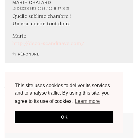
MARIE CHATARD
13 DÉCEMBRE 2018 / 22 H 57 MIN
Quelle sublime chambre !
Un vrai cocon tout doux
Marie
http://deco-scandinave.com/
RÉPONDRE
LAISSER UN COMMENTAIRE
This site uses cookies to deliver its services
Votre adresse e-mail ne sera pas publiée.
Les champs
and to analyse traffic. By using this site, you
obligatoires sont indiqués avec
*
agree to its use of cookies.
Learn more
Commentaire
*
OK