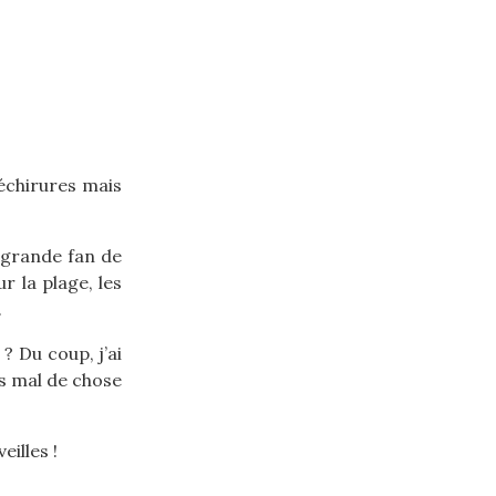
déchirures mais
 grande fan de
 la plage, les
.
? Du coup, j’ai
as mal de chose
eilles !