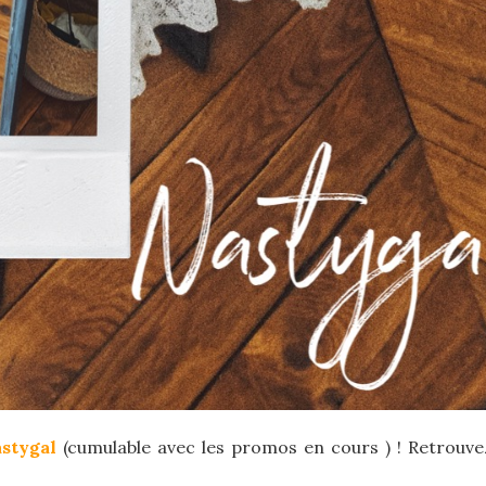
stygal
(cumulable avec les promos en cours ) ! Retrouv