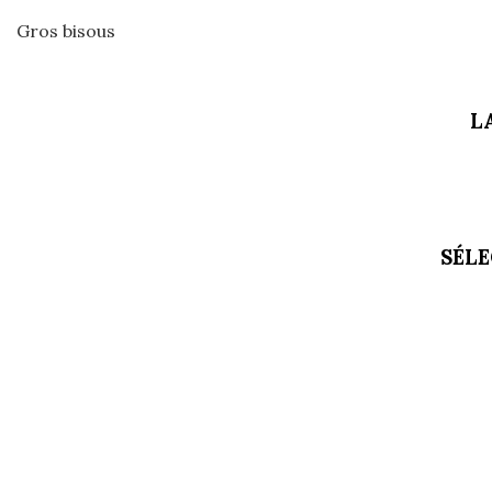
Gros bisous
L
SÉL