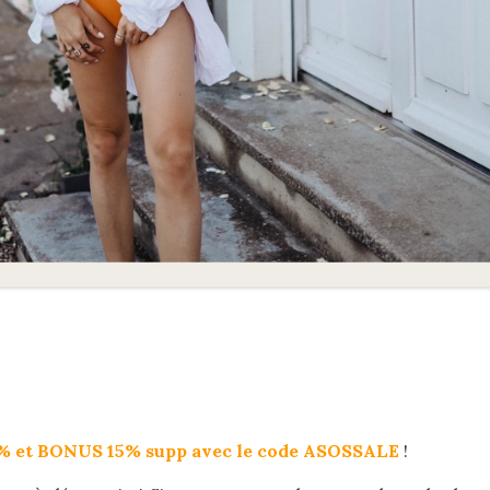
60% et BONUS 15% supp avec le code ASOSSALE
!