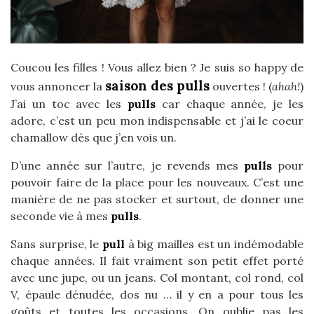
Coucou les filles ! Vous allez bien ? Je suis so happy de
saison des pulls
vous annoncer la
ouvertes ! (
ahah!
)
J’ai un toc avec les
pulls
car chaque année, je les
adore, c’est un peu mon indispensable et j’ai le coeur
chamallow dès que j’en vois un.
D’une année sur l’autre, je revends mes
pulls
pour
pouvoir faire de la place pour les nouveaux. C’est une
manière de ne pas stocker et surtout, de donner une
seconde vie à mes
pulls
.
Sans surprise, le
pu
l
l
à big mailles est un indémodable
chaque années. Il fait vraiment son petit effet porté
avec une jupe, ou un jeans. Col montant, col rond, col
V, épaule dénudée, dos nu … il y en a pour tous les
goûts et toutes les occasions. On oublie pas les