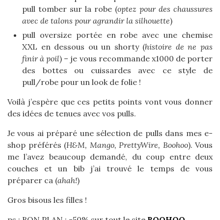
pull tomber sur la robe (
optez pour des chaussures
avec de talons pour agrandir la silhouette
)
pull oversize portée en robe avec une chemise
XXL en dessous ou un shorty (
histoire de ne pas
finir à poil
) – je vous recommande x1000 de porter
des bottes ou cuissardes avec ce style de
pull/robe pour un look de folie !
Voilà j’espère que ces petits points vont vous donner
des idées de tenues avec vos pulls.
Je vous ai préparé une sélection de pulls dans mes e-
shop préférés (
H&M, Mango, PrettyWire, Boohoo
). Vous
me l’avez beaucoup demandé, du coup entre deux
couches et un bib j’ai trouvé le temps de vous
préparer ca (
ahah!
)
Gros bisous les filles !
ps : BON PLAN : -50% sur tout le site
BOOHOO