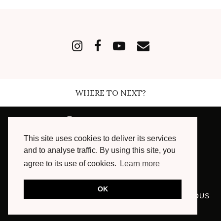
WHERE TO NEXT?
INSTAGRAM
| 168489
This site uses cookies to deliver its services
FACEBOOK
| 7003
and to analyse traffic. By using this site, you
agree to its use of cookies.
Learn more
YOUTUBE
| 16300
OK
© COPYRIGHT 2013 - 2024, MARIE AND MOOD, TOUS
DROITS RÉSERVÉS.