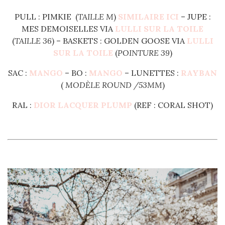
PULL : PIMKIE (
TAILLE M
)
SIMILAIRE ICI
– JUPE :
MES DEMOISELLES VIA
LULLI SUR LA TOILE
(
TAILLE 36
) – BASKETS : GOLDEN GOOSE VIA
LULLI
SUR LA TOILE
(
POINTURE 39
)
SAC :
MANGO
– BO :
MANGO
– LUNETTES :
RAYBAN
(
MODÈLE ROUND /53MM
)
RAL :
DIOR LACQUER PLUMP
(REF : CORAL SHOT)